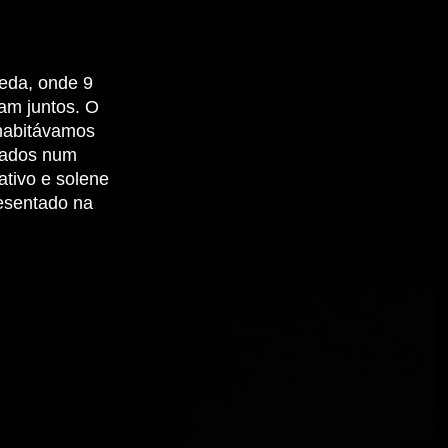
da, onde 9
am juntos. O
 habitávamos
tados num
ativo e solene
esentado na