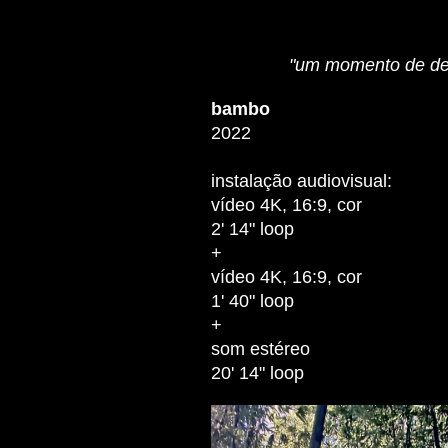
"um momento de des
bambo
2022
instalação audiovisual:
vídeo 4K, 16:9, cor
2' 14" loop
+
vídeo 4K, 16:9, cor
1' 40" loop
+
som estéreo
20' 14" loop